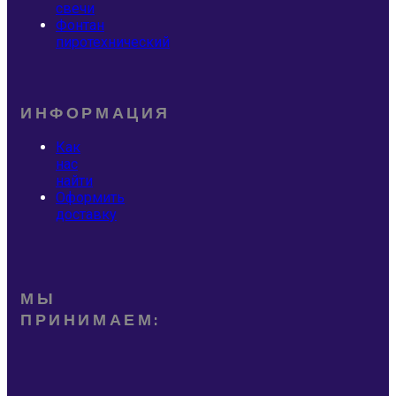
свечи
Фонтан
пиротехнический
ИНФОРМАЦИЯ
Как
нас
найти
Оформить
доставку
МЫ
ПРИНИМАЕМ: