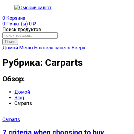
0
Корзина
0 Пункт (ы)
0
₽
Поиск продуктов
Поиск
Домой
Меню
Боковая панель
Вверх
Рубрика:
Carparts
Обзор:
Домой
Blog
Carparts
Carparts
7 criteria when choosing to buy