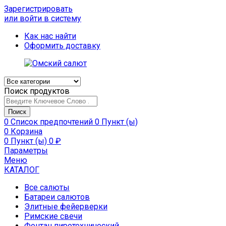
Зарегистрировать
или войти в систему
Как нас найти
Оформить доставку
Поиск продуктов
Поиск
0
Список предпочтений
0 Пункт (ы)
0
Корзина
0 Пункт (ы)
0
₽
Параметры
Меню
КАТАЛОГ
Все салюты
Батареи салютов
Элитные фейерверки
Римские свечи
Фонтан пиротехнический