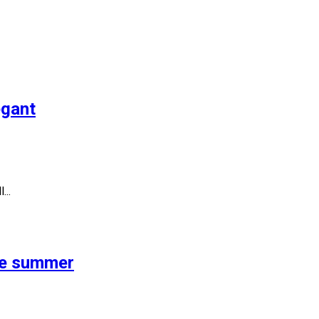
egant
...
the summer