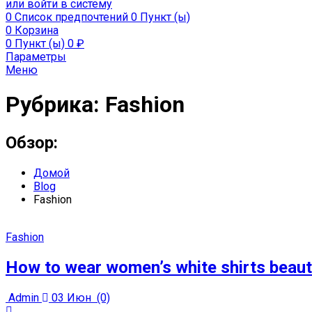
или войти в систему
0
Список предпочтений
0 Пункт (ы)
0
Корзина
0 Пункт (ы)
0
₽
Параметры
Меню
Рубрика:
Fashion
Обзор:
Домой
Blog
Fashion
Fashion
How to wear women’s white shirts beaut
Admin
03 Июн
(0)