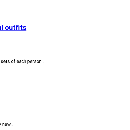
l outfits
sets of each person...
 new...