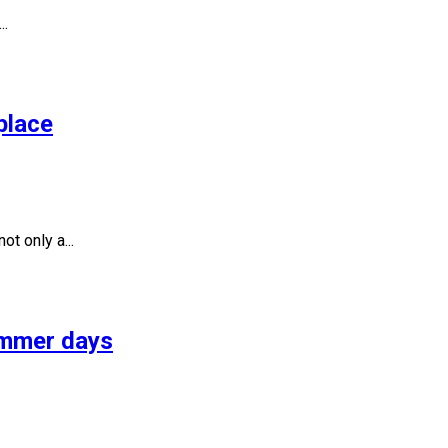
..
place
t only a...
summer days