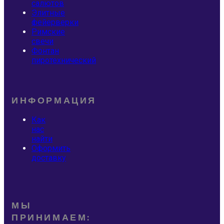
салютов
Элитные
фейерверки
Римские
свечи
Фонтан
пиротехнический
ИНФОРМАЦИЯ
Как
нас
найти
Оформить
доставку
МЫ
ПРИНИМАЕМ: