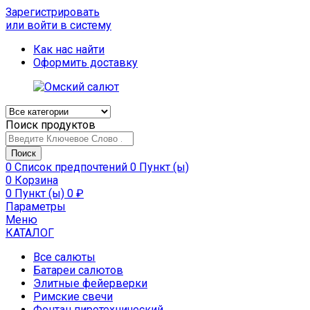
Зарегистрировать
или войти в систему
Как нас найти
Оформить доставку
Поиск продуктов
Поиск
0
Список предпочтений
0 Пункт (ы)
0
Корзина
0 Пункт (ы)
0
₽
Параметры
Меню
КАТАЛОГ
Все салюты
Батареи салютов
Элитные фейерверки
Римские свечи
Фонтан пиротехнический