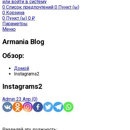
или войти в систему
0
Список предпочтений
0 Пункт (ы)
0
Корзина
0 Пункт (ы)
0
₽
Параметры
Меню
Armania Blog
Обзор:
Домой
Instagrams2
Instagrams2
Admin
23 Апр
(0)
Разделяй эту должность: