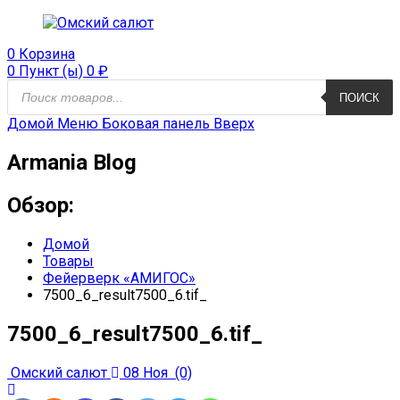
0
Корзина
0 Пункт (ы)
0
₽
Поиск
ПОИСК
продуктов
Домой
Меню
Боковая панель
Вверх
Armania Blog
Обзор:
Домой
Товары
Фейерверк «АМИГОС»
7500_6_result7500_6.tif_
7500_6_result7500_6.tif_
Омский салют
08 Ноя
(0)