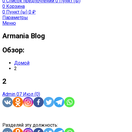
0
Список предпочтений
0 Пункт (ы)
0
Корзина
0 Пункт (ы)
0
₽
Параметры
Меню
Armania Blog
Обзор:
Домой
2
2
Admin
07 Июл
(0)
Разделяй эту должность: