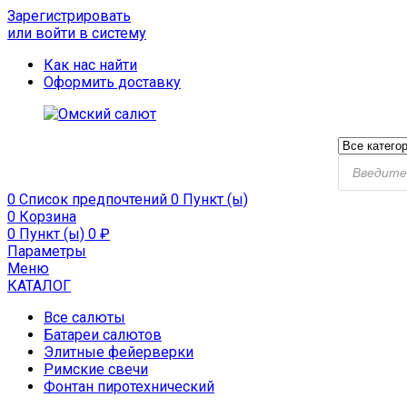
Зарегистрировать
или войти в систему
Как нас найти
Оформить доставку
Поиск
продукто
0
Список предпочтений
0 Пункт (ы)
0
Корзина
0 Пункт (ы)
0
₽
Параметры
Меню
КАТАЛОГ
Все салюты
Батареи салютов
Элитные фейерверки
Римские свечи
Фонтан пиротехнический