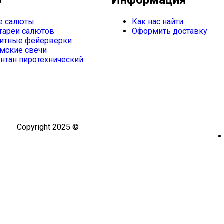
е салюты
Как нас найти
тареи салютов
Оформить доставку
итные фейерверки
мские свечи
нтан пиротехнический
Copyright 2025 ©
Омский Салют