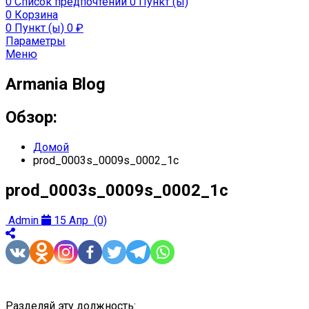
0
Список предпочтений
0 Пункт (ы)
0
Корзина
0 Пункт (ы)
0
₽
Параметры
Меню
Armania Blog
Обзор:
Домой
prod_0003s_0009s_0002_1c
prod_0003s_0009s_0002_1c
Admin
15 Апр
(0)
Разделяй эту должность: