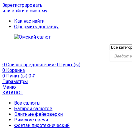
Зарегистрировать
или войти в систему
Как нас найти
Оформить доставку
0
Список предпочтений
0 Пункт (ы)
0
Корзина
0 Пункт (ы)
0
₽
Параметры
Меню
КАТАЛОГ
Все салюты
Батареи салютов
Элитные фейерверки
Римские свечи
Фонтан пиротехнический