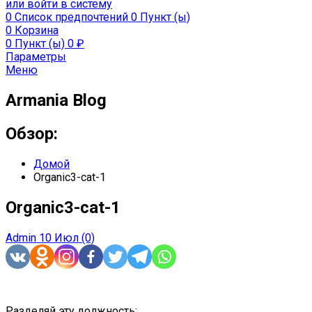
или войти в систему
0
Список предпочтений
0 Пункт (ы)
0
Корзина
0 Пункт (ы)
0
₽
Параметры
Меню
Armania Blog
Обзор:
Домой
Organic3-cat-1
Organic3-cat-1
Admin
10 Июл
(0)
Разделяй эту должность: