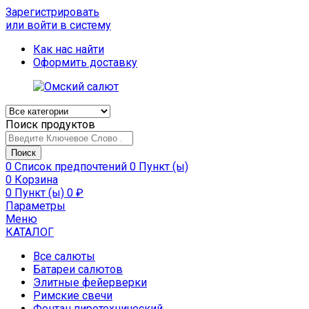
Зарегистрировать
или войти в систему
Как нас найти
Оформить доставку
Поиск продуктов
Поиск
0
Список предпочтений
0 Пункт (ы)
0
Корзина
0 Пункт (ы)
0
₽
Параметры
Меню
КАТАЛОГ
Все салюты
Батареи салютов
Элитные фейерверки
Римские свечи
Фонтан пиротехнический