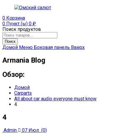
0
Корзина
0 Пункт (ы)
0
₽
Поиск продуктов
Поиск
Домой
Меню
Боковая панель
Вверх
Armania Blog
Обзор:
Домой
Carparts
All about car audio everyone must know
4
4
Admin
07 Июл
(0)