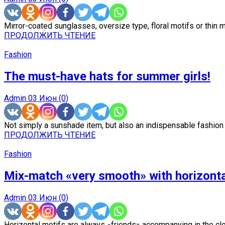
Mirror-coated sunglasses, oversize type, floral motifs or thin m
ПРОДОЛЖИТЬ ЧТЕНИЕ
Fashion
The must-have hats for summer girls!
Admin
03 Июн
(0)
Not simply a sunshade item, but also an indispensable fashion i
ПРОДОЛЖИТЬ ЧТЕНИЕ
Fashion
Mix-match «very smooth» with horizonta
Admin
03 Июн
(0)
Horizontal motifs are always «friends» accompanying in the clo