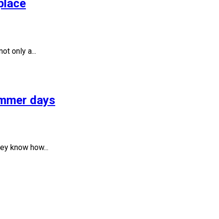
place
t only a...
summer days
ey know how...