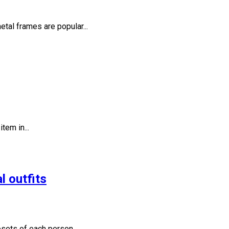
etal frames are popular...
tem in...
l outfits
sets of each person...