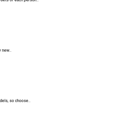
 new...
els, so choose...