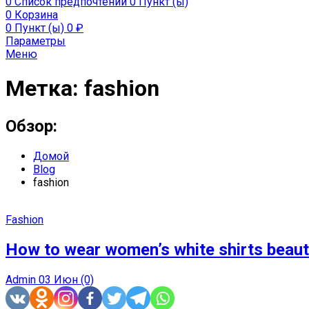
0
Список предпочтений
0 Пункт (ы)
0
Корзина
0 Пункт (ы)
0
₽
Параметры
Меню
Метка:
fashion
Обзор:
Домой
Blog
fashion
Fashion
How to wear women’s white shirts beaut
Admin
03 Июн
(0)