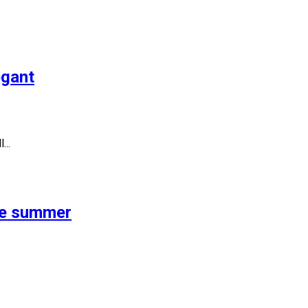
egant
...
the summer