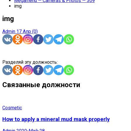
Megamenu — Cameras & Photos — 309
img
img
Admin
17 Апр
(0)
Разделяй эту должность:
Связанные должности
Cosmetic
How to apply a mineral mud mask properly
Admin
2020-Май-28