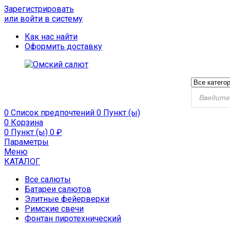
Зарегистрировать
или войти в систему
Как нас найти
Оформить доставку
0
Список предпочтений
0 Пункт (ы)
0
Корзина
0 Пункт (ы)
0
₽
Параметры
Меню
КАТАЛОГ
Все салюты
Батареи салютов
Элитные фейерверки
Римские свечи
Фонтан пиротехнический