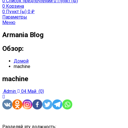
0
Список предпочтений
0 Пункт (ы)
0
Корзина
0 Пункт (ы)
0
₽
Параметры
Меню
Armania Blog
Обзор:
Домой
machine
machine
Admin
04 Май
(0)
Разделяй эту должность: