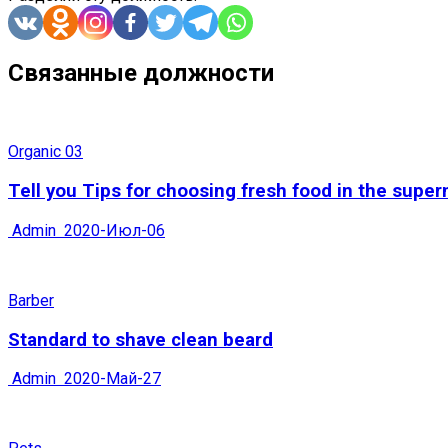
Связанные должности
Organic 03
Tell you Tips for choosing fresh food in the supe
Admin
2020-Июл-06
Barber
Standard to shave clean beard
Admin
2020-Май-27