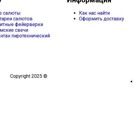
е салюты
Как нас найти
тареи салютов
Оформить доставку
итные фейерверки
мские свечи
нтан пиротехнический
Copyright 2025 ©
Омский Салют