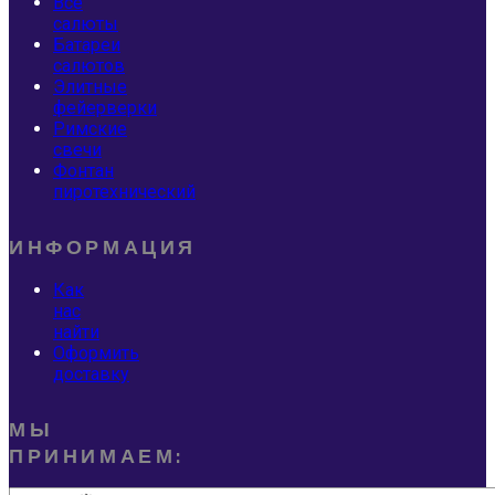
Все
салюты
Батареи
салютов
Элитные
фейерверки
Римские
свечи
Фонтан
пиротехнический
ИНФОРМАЦИЯ
Как
нас
найти
Оформить
доставку
МЫ
ПРИНИМАЕМ: