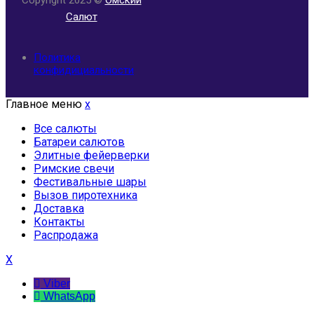
Салют
Политика
конфидициальности
Главное меню
x
Все салюты
Батареи салютов
Элитные фейерверки
Римские свечи
Фестивальные шары
Вызов пиротехника
Доставка
Контакты
Распродажа
X
Viber
WhatsApp