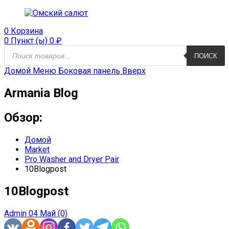
0
Корзина
0 Пункт (ы)
0
₽
Поиск
ПОИСК
продуктов
Домой
Меню
Боковая панель
Вверх
Armania Blog
Обзор:
Домой
Market
Pro Washer and Dryer Pair
10Blogpost
10Blogpost
Admin
04 Май
(0)