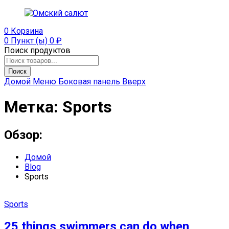
0
Корзина
0 Пункт (ы)
0
₽
Поиск продуктов
Поиск
Домой
Меню
Боковая панель
Вверх
Метка:
Sports
Обзор:
Домой
Blog
Sports
Sports
25 things swimmers can do when