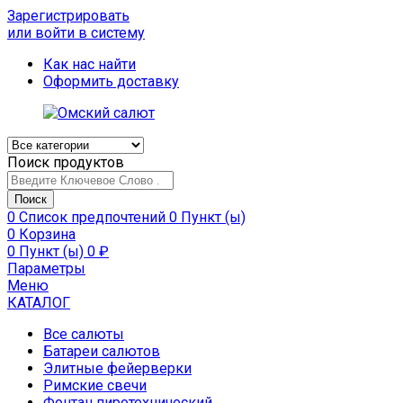
Зарегистрировать
или войти в систему
Как нас найти
Оформить доставку
Поиск продуктов
Поиск
0
Список предпочтений
0 Пункт (ы)
0
Корзина
0 Пункт (ы)
0
₽
Параметры
Меню
КАТАЛОГ
Все салюты
Батареи салютов
Элитные фейерверки
Римские свечи
Фонтан пиротехнический