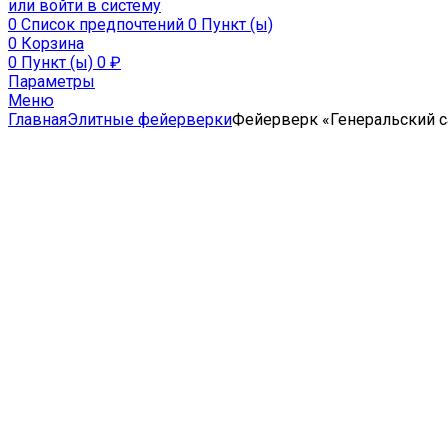
или войти в систему
0
Список предпочтений
0 Пункт (ы)
0
Корзина
0 Пункт (ы)
0
₽
Параметры
Меню
Главная
Элитные фейерверки
Фейерверк «Генеральский 