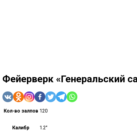
Фейерверк «Генеральский с
Кол-во залпов
120
Калибр
1.2"