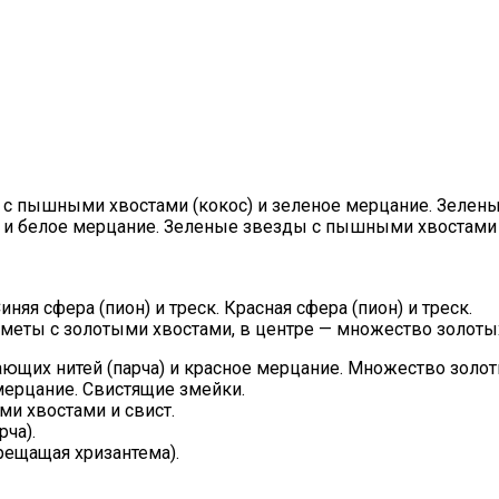
ы с пышными хвостами (кокос) и зеленое мерцание. Зелен
и белое мерцание. Зеленые звезды с пышными хвостами (
иняя сфера (пион) и треск. Красная сфера (пион) и треск.
меты с золотыми хвостами, в центре — множество золотых
ющих нитей (парча) и красное мерцание. Множество золот
мерцание. Свистящие змейки.
и хвостами и свист.
ча).
трещащая хризантема).