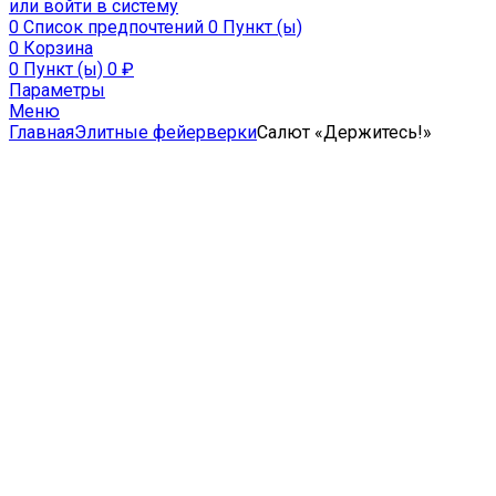
или войти в систему
0
Список предпочтений
0 Пункт (ы)
0
Корзина
0 Пункт (ы)
0
₽
Параметры
Меню
Главная
Элитные фейерверки
Салют «Держитесь!»