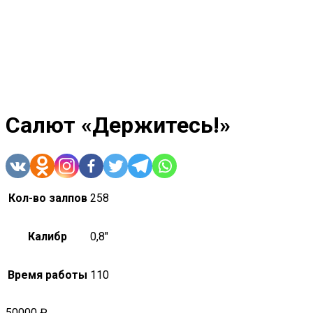
Салют «Держитесь!»
Кол-во залпов
258
Калибр
0,8"
Время работы
110
50000
₽