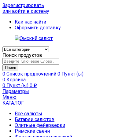
Зарегистрировать
или войти в систему
Как нас найти
Оформить доставку
Поиск продуктов
Поиск
0
Список предпочтений
0 Пункт (ы)
0
Корзина
0 Пункт (ы)
0
₽
Параметры
Меню
КАТАЛОГ
Все салюты
Батареи салютов
Элитные фейерверки
Римские свечи
Фонтан пиротехнический