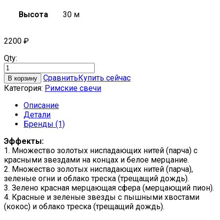
Высота
30 м
2200
₽
Qty:
Сравнить
Купить сейчас
В корзину
Категория:
Римские свечи
Описание
Детали
Бренды (1)
Эффекты:
1. Множество золотых ниспадающих нитей (парча) с
красными звездами на концах и белое мерцание.
2. Множество золотых ниспадающих нитей (парча),
зеленые огни и облако треска (трещащий дождь).
3. Зелено красная мерцающая сфера (мерцающий пион).
4. Красные и зеленые звезды с пышными хвостами
(кокос) и облако треска (трещащий дождь).