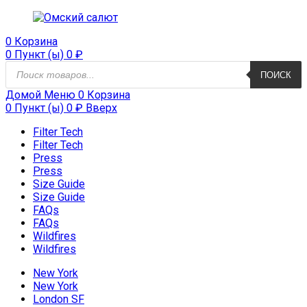
0
Корзина
0 Пункт (ы)
0
₽
Поиск
ПОИСК
продуктов
Домой
Меню
0
Корзина
0 Пункт (ы)
0
₽
Вверх
Filter Tech
Filter Tech
Press
Press
Size Guide
Size Guide
FAQs
FAQs
Wildfires
Wildfires
New York
New York
London SF