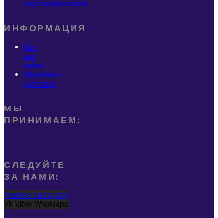
пиротехнический
ИНФОРМАЦИЯ
Как
нас
найти
Оформить
доставку
МЫ
ПРИНИМАЕМ:
СЛЕДУЙТЕ
ЗА НАМИ:
Youtube
Instagram
Vk
Viber
Whatsapp