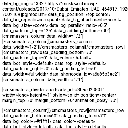
data_bg_img=»13327|https://omsksalut.ru/wp-
content/uploads/2017/10/Dubai_Emirates_UAE_464817_192
300×169.jpg|medium» data_bg_position=»top center»
data_bg_repeat=»no-repeat» data_bg_attachment=»scroll»
data_bg_size=»cover» data_bg_parallax_ratio=»0.5″
data_padding_top=»125″ data_padding_bottom=»90″]
[cmsmasters_column data_width=»1/2″]
[/cmsmasters_column][cmsmasters_column
data_width=»1/2″][/cmsmasters_column][/cmsmasters_row]
[cmsmasters_row data_padding_bottom=»0″
data_padding_top=»0″ data_color=»default»
data_bot_style=»default» data_top_style=»default»
data_padding_right=»0″ data_padding_left=»0″
data_width=»fullwidth» data_shortcode_id=»a6a85b3ec2″]
[cmsmasters_column data_width=»1/1″]
[cmsmasters_divider shortcode_id=»8badd20831″
width=»long» height=»1″ style=»solid» position=»center»
margin_top=»0″ margin_bottom=»0″ animation_delay=»0″]
[/cmsmasters_column][/cmsmasters_row][cmsmasters_row
data_padding_bottom=»60″ data_padding_top=»70″
data_bg_color=»#ffffff» data_color=»default»
data_bot_style=»default» data_top_style=»default»