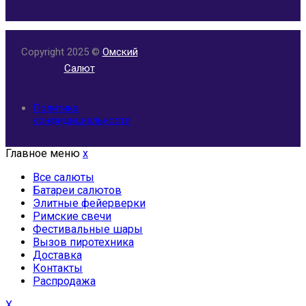
Copyright 2025 ©
Омский
Салют
Политика
конфидициальности
Главное меню
x
Все салюты
Батареи салютов
Элитные фейерверки
Римские свечи
Фестивальные шары
Вызов пиротехника
Доставка
Контакты
Распродажа
X