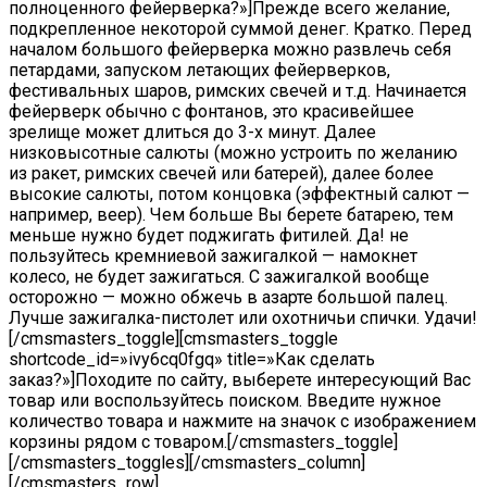
полноценного фейерверка?»]Прежде всего желание,
подкрепленное некоторой суммой денег. Кратко. Перед
началом большого фейерверка можно развлечь себя
петардами, запуском летающих фейерверков,
фестивальных шаров, римских свечей и т.д. Начинается
фейерверк обычно с фонтанов, это красивейшее
зрелище может длиться до 3-х минут. Далее
низковысотные салюты (можно устроить по желанию
из ракет, римских свечей или батерей), далее более
высокие салюты, потом концовка (эффектный салют —
например, веер). Чем больше Вы берете батарею, тем
меньше нужно будет поджигать фитилей. Да! не
пользуйтесь кремниевой зажигалкой — намокнет
колесо, не будет зажигаться. С зажигалкой вообще
осторожно — можно обжечь в азарте большой палец.
Лучше зажигалка-пистолет или охотничьи спички. Удачи!
[/cmsmasters_toggle][cmsmasters_toggle
shortcode_id=»ivy6cq0fgq» title=»Как сделать
заказ?»]Походите по сайту, выберете интересующий Вас
товар или воспользуйтесь поиском. Введите нужное
количество товара и нажмите на значок с изображением
корзины рядом с товаром.[/cmsmasters_toggle]
[/cmsmasters_toggles][/cmsmasters_column]
[/cmsmasters_row]