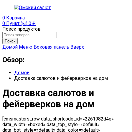
0
Корзина
0 Пункт (ы)
0
₽
Поиск продуктов
Поиск
Домой
Меню
Боковая панель
Вверх
Обзор:
Домой
Доставка салютов и фейерверков на дом
Доставка салютов и
фейерверков на дом
[cmsmasters_row data_shortcode_id=»2261982d4e»
data_width=»boxed» data_top_style=»default»
data_bot_style=»default» data_color=»default»