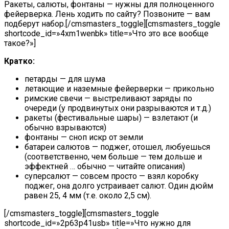
Ракеты, салюты, фонтаны — нужны для полноценного
фейерверка. Лень ходить по сайту? Позвоните — вам
подберут набор.[/cmsmasters_toggle][cmsmasters_toggle
shortcode_id=»4xm1wenbk» title=»Что это все вообще
такое?»]
Кратко:
петарды — для шума
летающие и наземные фейерверки — прикольно
римские свечи — выстреливают заряды по
очереди (у продвинутых они разрываются и т.д.)
ракеты (фестивальные шары) — взлетают (и
обычно взрываются)
фонтаны — сноп искр от земли
батареи салютов — поджег, отошел, любуешься
(соответственно, чем больше — тем дольше и
эффектней … обычно — читайте описания)
суперсалют — совсем просто — взял коробку
поджег, она долго устраивает салют. Один дюйм
равен 25, 4 мм (т.е. около 2,5 см).
[/cmsmasters_toggle][cmsmasters_toggle
shortcode_id=»2p63p41usb» title=»Что нужно для