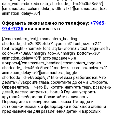
data_width=»boxed» data_shortcode_id=»40c0b58e55″]
[cmsmasters_column data_width=»1/1″][cmsmasters_text
animation_delay=»0″]
Оформить заказ можно по телефону:
+7965-
974-9736
или написать в
[/cmsmasters_text][cmsmasters_heading
shortcode_id=»2e909efdb7″ type=»h3″ font_size=»24″
font_weight=»normal» font_style=»normal» text_align=»left»
color=»#740a68″ margin_top=»0″ margin_bottom=»30″
animation_delay=»0″]Часто задаваемые
вопросы[/cmsmasters_heading][cmsmasters_toggles
shortcode_id=»46cfc5bed2″ mode=»accordion» active=»1″
animation_delay=»0″][cmsmasters_toggle
shortcode_id=»69edjdi9j7″ title=»Глаза разбегаются. Что
делать?»]Закройте глаза, сосчитайте до семи. Откройте.
Определитесь — чего Вы хотите: напугать тещу, развлечь
детей, весело встретить Новый Год или устроить
крутооой фейерверк. Сосчитайте наличность.
Переходите к планированию заказа. Петарды и
летающие-наземные фейерверки в большей степени
предназначены для развлечения детей и взрослых.