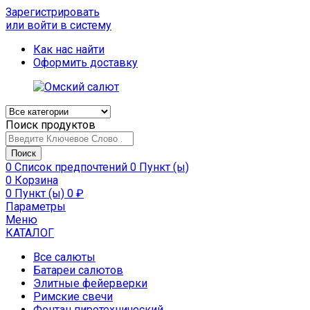
Зарегистрировать
или войти в систему
Как нас найти
Оформить доставку
Поиск продуктов
Поиск
0
Список предпочтений
0 Пункт (ы)
0
Корзина
0 Пункт (ы)
0
₽
Параметры
Меню
КАТАЛОГ
Все салюты
Батареи салютов
Элитные фейерверки
Римские свечи
Фонтан пиротехнический