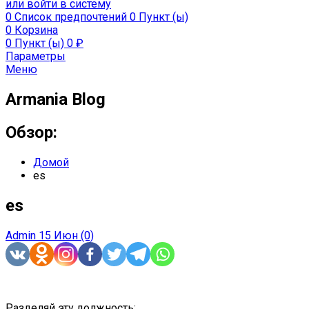
или войти в систему
0
Список предпочтений
0 Пункт (ы)
0
Корзина
0 Пункт (ы)
0
₽
Параметры
Меню
Armania Blog
Обзор:
Домой
es
es
Admin
15 Июн
(0)
Разделяй эту должность: